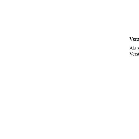
Verz
Als z
Vers